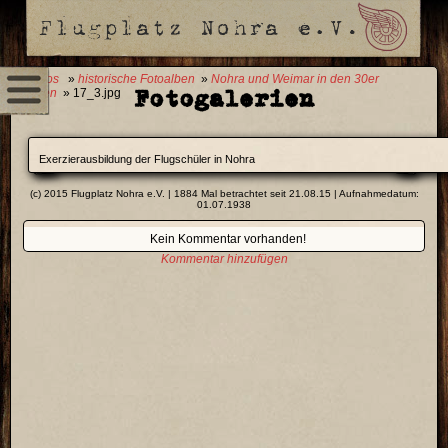
0 Fotos
»
historische Fotoalben
»
Nohra und Weimar in den 30er
Fotogalerien
Jahren
» 17_3.jpg
Exerzierausbildung der Flugschüler in Nohra
(c) 2015 Flugplatz Nohra e.V. | 1884 Mal betrachtet seit 21.08.15 | Aufnahmedatum:
01.07.1938
Kein Kommentar vorhanden!
Kommentar hinzufügen