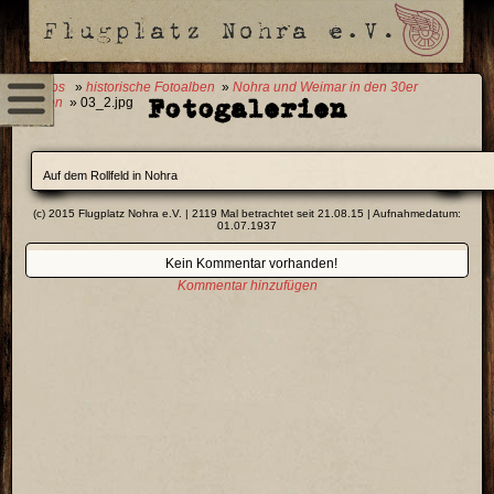
0 Fotos
»
historische Fotoalben
»
Nohra und Weimar in den 30er
Fotogalerien
Jahren
» 03_2.jpg
Auf dem Rollfeld in Nohra
(c) 2015 Flugplatz Nohra e.V. | 2119 Mal betrachtet seit 21.08.15 | Aufnahmedatum:
01.07.1937
Kein Kommentar vorhanden!
Kommentar hinzufügen