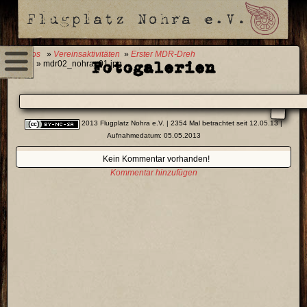
0 Fotos
»
Vereinsaktivitäten
»
Erster MDR-Dreh
Fotogalerien
2013
» mdr02_nohra_01.jpg
2013 Flugplatz Nohra e.V.
| 2354 Mal betrachtet seit 12.05.13 |
Aufnahmedatum: 05.05.2013
Kein Kommentar vorhanden!
Kommentar hinzufügen