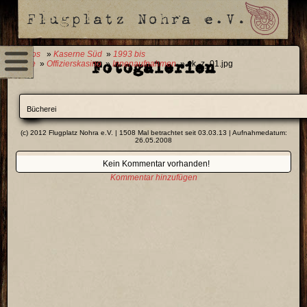
0 Fotos
»
Kaserne Süd
»
1993 bis
Fotogalerien
Heute
»
Offizierskasino
»
Innenaufnahmen
» ok_z_01.jpg
Bücherei
(c) 2012 Flugplatz Nohra e.V. | 1508 Mal betrachtet seit 03.03.13 | Aufnahmedatum:
26.05.2008
Kein Kommentar vorhanden!
Kommentar hinzufügen