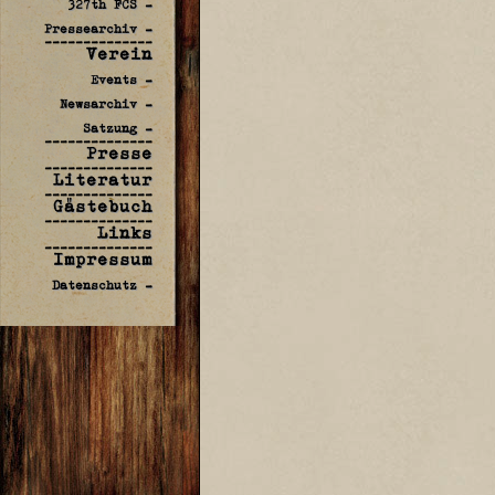
327th FCS -
Pressearchiv -
--------------
Verein
Events -
Newsarchiv -
Satzung -
--------------
Presse
--------------
Literatur
--------------
Gästebuch
--------------
Links
--------------
Impressum
Datenschutz -