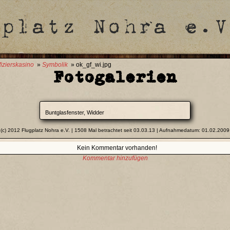
fizierskasino
»
Symbolik
» ok_gf_wi.jpg
Fotogalerien
Buntglasfenster, Widder
(c) 2012 Flugplatz Nohra e.V. | 1508 Mal betrachtet seit 03.03.13 | Aufnahmedatum: 01.02.2009
Kein Kommentar vorhanden!
Kommentar hinzufügen