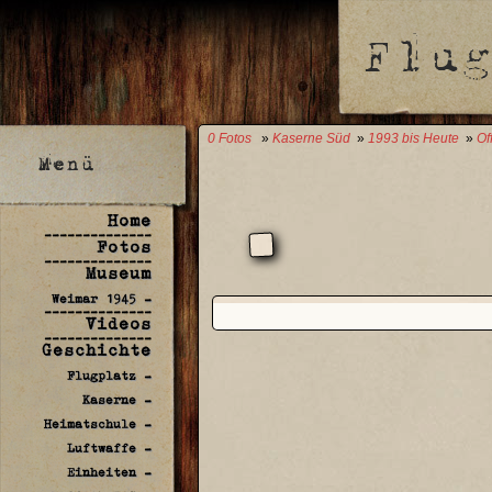
0 Fotos
»
Kaserne Süd
»
1993 bis Heute
»
Of
Home
--------------
Fotos
--------------
Museum
Weimar 1945 -
--------------
Videos
--------------
Geschichte
Flugplatz -
Kaserne -
Heimatschule -
Luftwaffe -
Einheiten -