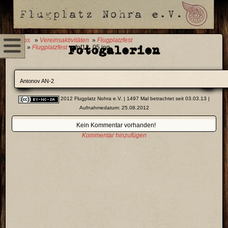
0 Fotos
»
Vereinsaktivitäten
»
Flugplatzfest
Fotogalerien
2012
»
Flugplatzfest
» fpf12_05.jpg
Antonov AN-2
2012 Flugplatz Nohra e.V.
| 1497 Mal betrachtet seit 03.03.13 |
Aufnahmedatum: 25.08.2012
Kein Kommentar vorhanden!
Kommentar hinzufügen