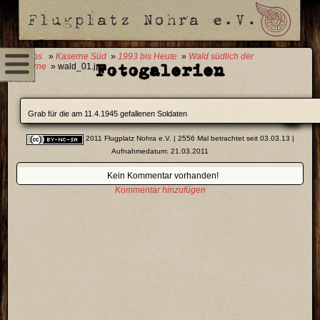
0 Fotos
»
Kaserne Süd
»
1993 bis Heute
»
Wald südlich der
Fotogalerien
Kaserne
» wald_01.jpg
Grab für die am 11.4.1945 gefallenen Soldaten
2011 Flugplatz Nohra e.V.
| 2556 Mal betrachtet seit 03.03.13 |
Aufnahmedatum: 21.03.2011
Kein Kommentar vorhanden!
Kommentar hinzufügen