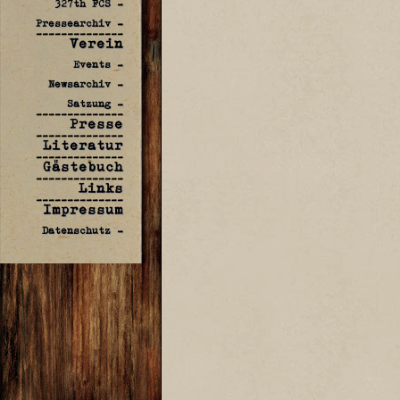
327th FCS -
Pressearchiv -
--------------
Verein
Events -
Newsarchiv -
Satzung -
--------------
Presse
--------------
Literatur
--------------
Gästebuch
--------------
Links
--------------
Impressum
Datenschutz -