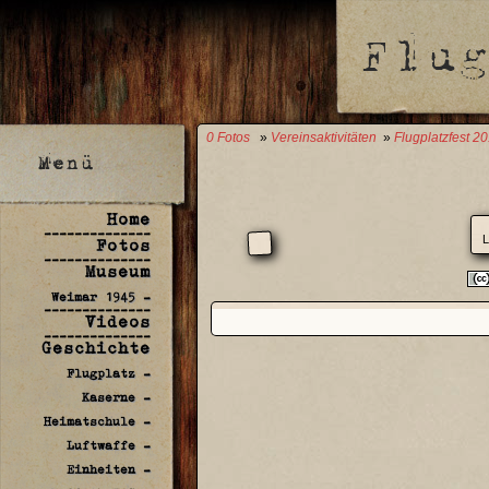
0 Fotos
»
Vereinsaktivitäten
»
Flugplatzfest 2
Home
--------------
L
Fotos
--------------
Museum
Weimar 1945 -
--------------
Videos
--------------
Geschichte
Flugplatz -
Kaserne -
Heimatschule -
Luftwaffe -
Einheiten -