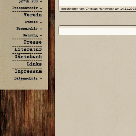
327th FCS -
Pressearchiv -
geschrieben von Christian Handwerck am 14.11.2022
--------------
Verein
Events -
Newsarchiv -
Satzung -
--------------
Presse
--------------
Literatur
--------------
Gästebuch
--------------
Links
--------------
Impressum
Datenschutz -