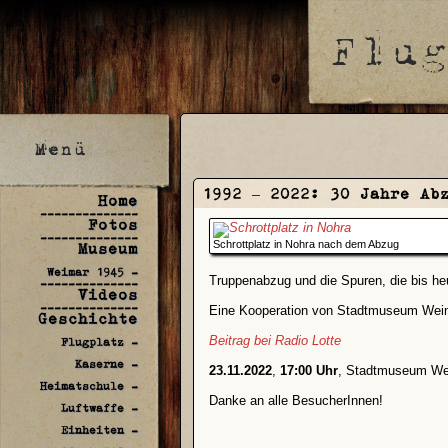
1992 – 2022: 30 Jahre Ab
Home
--------------
Fotos
--------------
Schrottplatz in Nohra nach dem Abzug
Museum
Weimar 1945 -
Truppenabzug und die Spuren, die bis he
--------------
Videos
--------------
Eine Kooperation von Stadtmuseum Weim
Geschichte
Beitrag bei Radio Lotte
Flugplatz -
Kaserne -
23.11.2022
,
17:00 Uhr
, Stadtmuseum We
Heimatschule -
Danke an alle BesucherInnen!
Luftwaffe -
Einheiten -