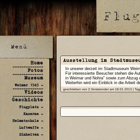
Ausstellung im Stadtmuse
Home
--------------
In unserer derzeit im Stadtmuseum Weima
Fotos
Für interessierte Besucher stehen die 
--------------
Museum
in Weimar und Nohra" sowie zum Abzug 
Weiterhin wird ein Einblick in die Arbeit
Weimar 1945 -
--------------
geschrieben von 2.Vorsitzender am 18.01.2013 | Ta
Videos
--------------
Geschichte
Flugplatz -
Kaserne -
Heimatschule -
Luftwaffe -
Einheiten -