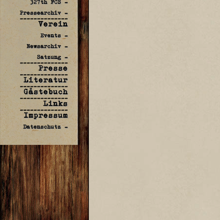
327th FCS -
Pressearchiv -
--------------
Verein
Events -
Newsarchiv -
Satzung -
--------------
Presse
--------------
Literatur
--------------
Gästebuch
--------------
Links
--------------
Impressum
Datenschutz -