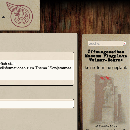
Öffnungszeiten
Museum Flugplatz
Weimar-Nohra:
äch statt.
keine Termine geplant.
grundinformationen zum Thema "Sowjetarmee
mehr...