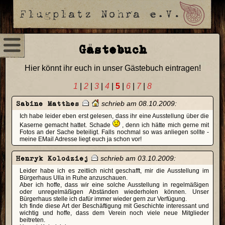
Gästebuch
Hier könnt ihr euch in unser Gästebuch eintragen!
1
|
2
|
3
|
4
|
5
|
6
|
7
|
8
Sabine Matthes
schrieb am 08.10.2009:
Ich habe leider eben erst gelesen, dass ihr eine Ausstellung über die
Kaserne gemacht hattet. Schade
, denn ich hätte mich gerne mit
Fotos an der Sache beteiligt. Falls nochmal so was anliegen sollte -
meine EMail Adresse liegt euch ja schon vor!
Henryk Kolodziej
schrieb am 03.10.2009:
Leider habe ich es zeitlich nicht geschafft, mir die Ausstellung im
Bürgerhaus Ulla in Ruhe anzuschauen.
Aber ich hoffe, dass wir eine solche Ausstellung in regelmäßigen
oder unregelmäßigen Abständen wiederholen können. Unser
Bürgerhaus stelle ich dafür immer wieder gern zur Verfügung.
Ich finde diese Art der Beschäftigung mit Geschichte interessant und
wichtig und hoffe, dass dem Verein noch viele neue Mitglieder
beitreten.