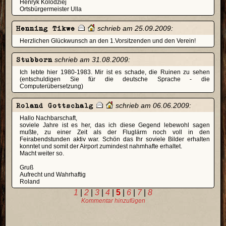
Henryk Kolodziej
Ortsbürgermeister Ulla
Henning Tikwe
schrieb am 25.09.2009:
Herzlichen Glückwunsch an den 1.Vorsitzenden und den Verein!
Stubborn
schrieb am 31.08.2009:
Ich lebte hier 1980-1983. Mir ist es schade, die Ruinen zu sehen
(entschuldigen Sie für die deutsche Sprache - die
Computerübersetzung)
Roland Gottschalg
schrieb am 06.06.2009:
Hallo Nachbarschaft,
soviele Jahre ist es her, das ich diese Gegend lebewohl sagen
mußte, zu einer Zeit als der Fluglärm noch voll in den
Feirabendstunden aktiv war. Schön das Ihr soviele Bilder erhalten
konntet und somit der Airport zumindest nahmhafte erhaltet.
Macht weiter so.
Gruß
Aufrecht und Wahrhaftig
Roland
1
|
2
|
3
|
4
|
5
|
6
|
7
|
8
Kommentar hinzufügen